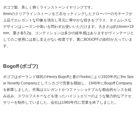
ボゴフ製、美しく輝くラインストーンイヤリングです。
8mmのクリアラインストーンを三石セッティングしたクローバーのモチーフが
上品でエレガントな印象を演出し耳元に華やかな煌きをプラス、タイムレスな
デザインはシーズンや装いを問わずお使いいただけます。大きさは約16mm×19
mm、重さ各5,2g、コンディションは多少の経年感はありますがヴィンテージと
してのご使用には差し支えがない程度です。裏にBOGOFF.の刻印が入っていま
す。
Bogoff (ボゴフ)
ボゴフはポーランド移民のHenry Bogoffと妻のYvetreにより1920年代にthe Spe
ar Novelty Companyとしてシカゴで営業を開始し、1946年にBogoff Company
を創業しました。作風はエレガントかつファッショナブルな都会的センスを組
み込み、スワロフスキーなどを使ったハイジュエリーのような魅力的なアクセ
サリーを制作していました。会社は1960年代に営業を終了しました。