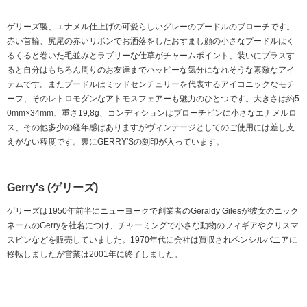
ゲリーズ製、エナメル仕上げの可愛らしいグレーのプードルのブローチです。
赤い首輪、尻尾の赤いリボンでお洒落をしたおすまし顔の小さなプードルはく
るくると巻いた毛並みとラブリーな仕草がチャームポイント、装いにプラスす
ると自分はもちろん周りのお友達までハッピーな気分になれそうな素敵なアイ
テムです。またプードルはミッドセンチュリーを代表するアイコニックなモチ
ーフ、そのレトロモダンなアトモスフェアーも魅力のひとつです。大きさは約5
0mm×34mm、重さ19,8g、コンディションはブローチピンに小さなエナメルロ
ス、その他多少の経年感はありますがヴィンテージとしてのご使用には差し支
えがない程度です。裏にGERRY'Sの刻印が入っています。
Gerry's (ゲリーズ)
ゲリーズは1950年前半にニューヨークで創業者のGeraldy Gilesが彼女のニック
ネームのGerryを社名につけ、チャーミングで小さな動物のフィギアやクリスマ
スピンなどを販売していました。1970年代に会社は買収されペンシルバニアに
移転しましたが営業は2001年に終了しました。