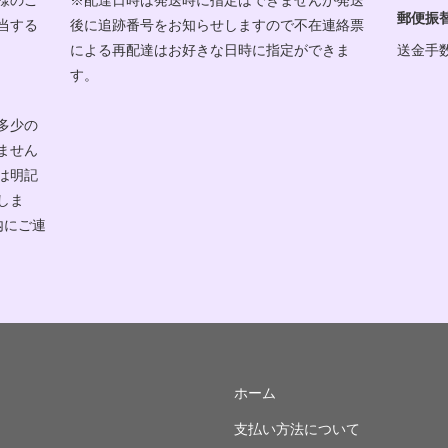
郵便振
当する
後に追跡番号をお知らせしますので不在連絡票
による再配達はお好きな日時に指定ができま
送金手
す。
多少の
ません
は明記
しま
内にご連
ホーム
支払い方法について