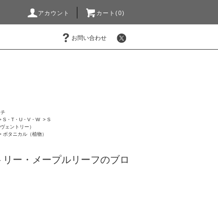
アカウント
カート(0)
お問い合わせ
ーチ
>
S・T・U・V・W
>
S
ラ・コヴェントリー）
>
ボタニカル（植物）
トリー・メープルリーフのブロ