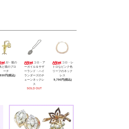
JJ・籠の
コロ・ア
コロ・レ
鳥と猫のブロ
ーガイル＆サザ
トロなピンク色
ーチ
ーランド・ハイ
リーフのネック
,930円(税込)
ランダーズのチ
レス
ェーンネックレ
9,790円(税込)
ス
SOLD OUT