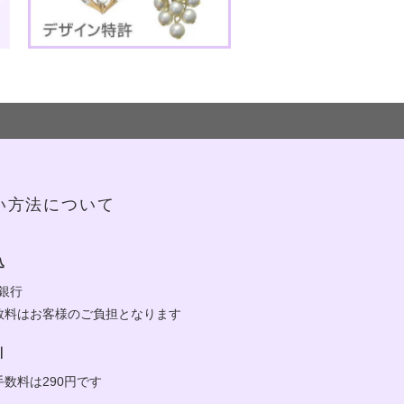
い方法について
込
y銀行
数料はお客様のご負担となります
引
手数料は290円です