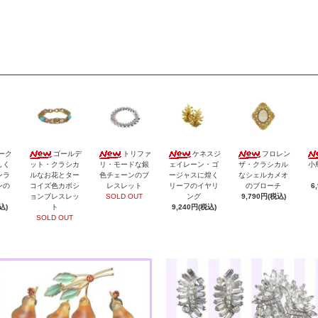
ーク
ゴールデ
トリファ
ケネスジ
フロレン
しく
ット・クラシカ
リ・モードな銀
ェイレーン・ゴ
ザ・クラシカル
小
ンラ
ルなお花とター
色チェーンのブ
ージャスに煌く
なシェルカメオ
ンの
コイズ色カボシ
レスレット
リーフのイヤリ
のブローチ
6
ョンブレスレッ
SOLD OUT
ング
9,790円(税込)
込)
ト
9,240円(税込)
SOLD OUT