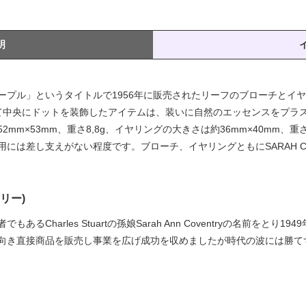
明
ープル」というタイトルで1956年に販売されたリーフのブローチとイ
て中央にドットを装飾したアイテムは、装いに自然のエッセンスをプラ
mm×53mm、重さ8,8g、イヤリングの大きさは約36mm×40mm、重
には差し支えがない程度です。ブローチ、イヤリングともにSARAH 
トリー)
harles Stuartの孫娘Sarah Ann Coventryの名前をとり1949年にC
き直接商品を販売し事業を広げ成功を収めましたが時代の波には勝てず1