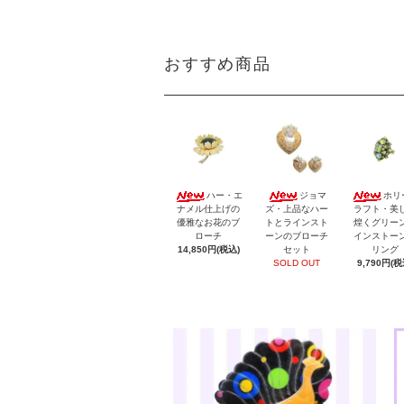
おすすめ商品
ハー・エ
ジョマ
ホリ
ナメル仕上げの
ズ・上品なハー
ラフト・美
優雅なお花のブ
トとラインスト
煌くグリー
ローチ
ーンのブローチ
インストー
14,850円(税込)
セット
リング
SOLD OUT
9,790円(税