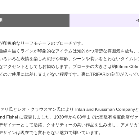
明
が印象的なリーフモチーフのブローチです。
曲線を描くラインが印象的なアイテムは知的かつ清楚な雰囲気を放ち、
いろいろな表情を楽しめ流行や年齢、シーンや装いをとわないタイムレ
アクセントとしてもお勧めします。ブローチの大きさは約88mm×38mm
のご使用には差し支えがない程度です。裏にTRIFARIの刻印が入って
氏とレオ・クラウスマン氏によりTrifari and Krussman Compa
man and Fishel に変更しました。1930年から68年までは高級有名
デザイナーとして活躍、クオリティーの高い作品を生み出し、アメリカ
デザインは現在でも変わらない魅力で輝いています。