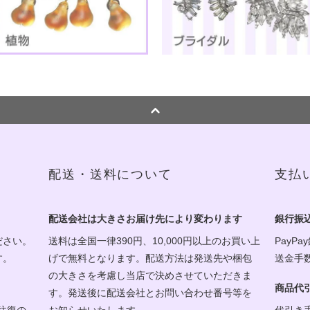
配送・送料について
支払
配送会社は大きさお届け先により変わります
銀行振
ださい。
送料は全国一律390円、10,000円以上のお買い上
PayPa
す。
げで無料となります。配送方法は発送先や梱包
送金手
の大きさを考慮し当店で決めさせていただきま
商品代
す。発送後に配送会社とお問い合わせ番号等を
往復の
お知らせいたします。
代引き