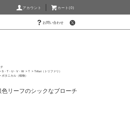
アカウント
カート(0)
お問い合わせ
ーチ
>
S・T・U・V・W
>
T
>
Trifari（トリファリ）
>
ボタニカル（植物）
銀色リーフのシックなブローチ