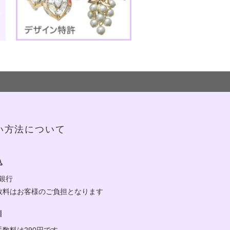
い方法について
込
y銀行
数料はお客様のご負担となります
引
手数料は290円です