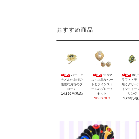
おすすめ商品
ハー・エ
ジョマ
ホリ
ナメル仕上げの
ズ・上品なハー
ラフト・美
優雅なお花のブ
トとラインスト
煌くグリー
ローチ
ーンのブローチ
インストー
14,850円(税込)
セット
リング
SOLD OUT
9,790円(税