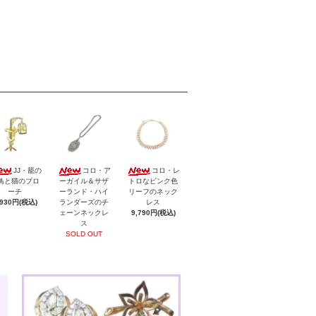
JJ・籠の
コロ・ア
コロ・レ
鳥と猫のブロ
ーガイル＆サザ
トロなピンク色
ーチ
ーランド・ハイ
リーフのネック
,930円(税込)
ランダーズのチ
レス
ェーンネックレ
9,790円(税込)
ス
SOLD OUT