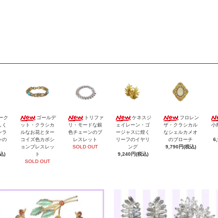
ーク
ゴールデ
トリファ
ケネスジ
フロレン
しく
ット・クラシカ
リ・モードな銀
ェイレーン・ゴ
ザ・クラシカル
小
ンラ
ルなお花とター
色チェーンのブ
ージャスに煌く
なシェルカメオ
ンの
コイズ色カボシ
レスレット
リーフのイヤリ
のブローチ
6
ョンブレスレッ
SOLD OUT
ング
9,790円(税込)
込)
ト
9,240円(税込)
SOLD OUT