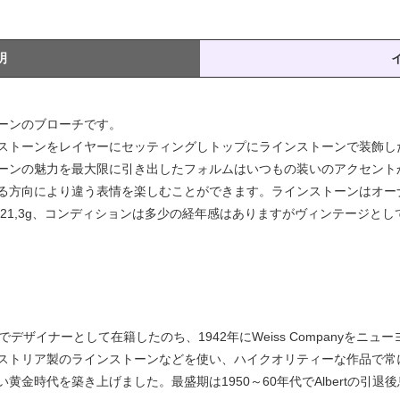
明
ーンのブローチです。
ストーンをレイヤーにセッティングしトップにラインストーンで装飾し
ーンの魅力を最大限に引き出したフォルムはいつもの装いのアクセント
る方向により違う表情を楽しむことができます。ラインストーンはオー
重さ21,3g、コンディションは多少の経年感はありますがヴィンテージと
のCoro社でデザイナーとして在籍したのち、1942年にWeiss Company
ストリア製のラインストーンなどを使い、ハイクオリティーな作品で常
金時代を築き上げました。最盛期は1950～60年代でAlbertの引退後息