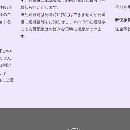
往復の
お知らせいたします。
代引き
様のご
※配達日時は発送時に指定はできませんが発送
郵便振
当する
後に追跡番号をお知らせしますので不在連絡票
による再配達はお好きな日時に指定ができま
送金手
す。
多少の
ません
は明記
しま
内にご連
ホーム