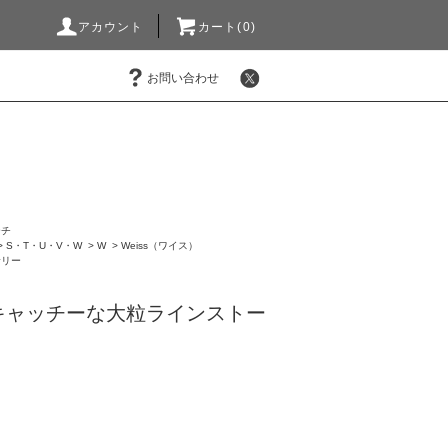
アカウント
カート(0)
お問い合わせ
ーチ
>
S・T・U・V・W
>
W
>
Weiss（ワイス）
サリー
キャッチーな大粒ラインストー