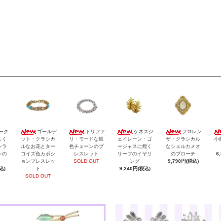
ーク
ゴールデ
トリファ
ケネスジ
フロレン
しく
ット・クラシカ
リ・モードな銀
ェイレーン・ゴ
ザ・クラシカル
小
ンラ
ルなお花とター
色チェーンのブ
ージャスに煌く
なシェルカメオ
ンの
コイズ色カボシ
レスレット
リーフのイヤリ
のブローチ
6
ョンブレスレッ
SOLD OUT
ング
9,790円(税込)
込)
ト
9,240円(税込)
SOLD OUT