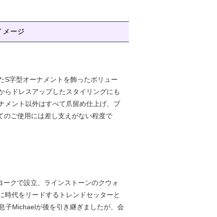
イメージ
たS字型オーナメントを飾ったボリュー
からドレスアップしたスタイリングにも
ナメント以外はすべて爪留め仕上げ、ブ
してのご使用には差し支えがない程度で
をニューヨークで設立、ラインストーンのクウォ
に時代をリードするトレンドセッターと
子Michaelが後を引き継ぎましたが、会