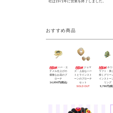
社は1971年に営業を終了しました。
おすすめ商品
ハー・エ
ジョマ
ホリ
ナメル仕上げの
ズ・上品なハー
ラフト・美
優雅なお花のブ
トとラインスト
煌くグリー
ローチ
ーンのブローチ
インストー
14,850円(税込)
セット
リング
SOLD OUT
9,790円(税