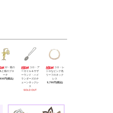
JJ・籠の
コロ・ア
コロ・レ
鳥と猫のブロ
ーガイル＆サザ
トロなピンク色
ーチ
ーランド・ハイ
リーフのネック
,930円(税込)
ランダーズのチ
レス
ェーンネックレ
9,790円(税込)
ス
SOLD OUT