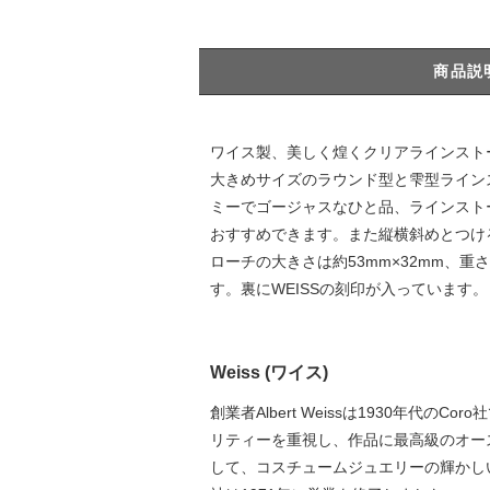
商品説
ワイス製、美しく煌くクリアラインスト
大きめサイズのラウンド型と雫型ライン
ミーでゴージャスなひと品、ラインスト
おすすめできます。また縦横斜めとつけ
ローチの大きさは約53mm×32mm、
す。裏にWEISSの刻印が入っています。
Weiss (ワイス)
創業者Albert Weissは1930年代
リティーを重視し、作品に最高級のオー
して、コスチュームジュエリーの輝かしい黄