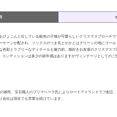
明
をぴょこんと出している銀色の子猫が可愛らしいクリスマスブローチで
ーケーンが配され、ソックスのつま先とかかとはグリーンの地にゴール
な色彩とラブリーなディテールも魅力的、猫好きお友達のクリスマスプ
6,6g、コンディションは多少の経年感はありますがヴィンテージとしての
からの移民、宝石職人のプリマベーラ氏によりロードアイランドでプ創立
り会社は現在でも営業を続けています。