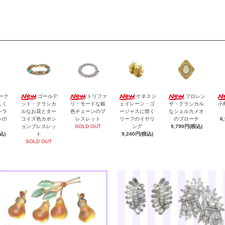
ーク
ゴールデ
トリファ
ケネスジ
フロレン
しく
ット・クラシカ
リ・モードな銀
ェイレーン・ゴ
ザ・クラシカル
小
ンラ
ルなお花とター
色チェーンのブ
ージャスに煌く
なシェルカメオ
ンの
コイズ色カボシ
レスレット
リーフのイヤリ
のブローチ
6
ョンブレスレッ
SOLD OUT
ング
9,790円(税込)
込)
ト
9,240円(税込)
SOLD OUT