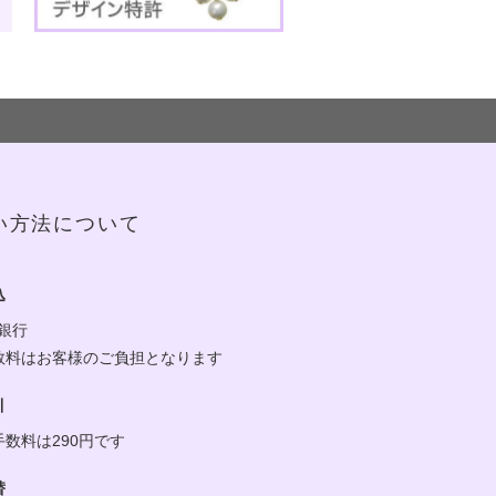
い方法について
込
y銀行
数料はお客様のご負担となります
引
手数料は290円です
替