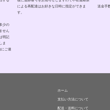
による再配達はお好きな日時に指定ができま
送金手
す。
多少の
ません
は明記
しま
内にご連
ホーム
支払い方法について
配送・送料について
リ