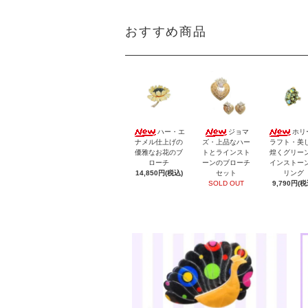
おすすめ商品
ハー・エ
ジョマ
ホリ
ナメル仕上げの
ズ・上品なハー
ラフト・美
優雅なお花のブ
トとラインスト
煌くグリー
ローチ
ーンのブローチ
インストー
14,850円(税込)
セット
リング
SOLD OUT
9,790円(税