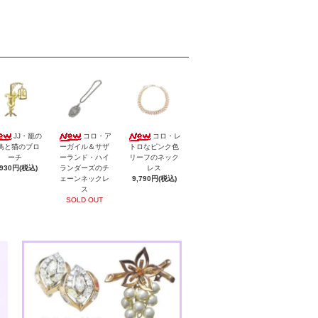
JJ・籠の
コロ・ア
コロ・レ
鳥と猫のブロ
ーガイル＆サザ
トロなピンク色
ーチ
ーランド・ハイ
リーフのネック
,930円(税込)
ランダーズのチ
レス
ェーンネックレ
9,790円(税込)
ス
SOLD OUT