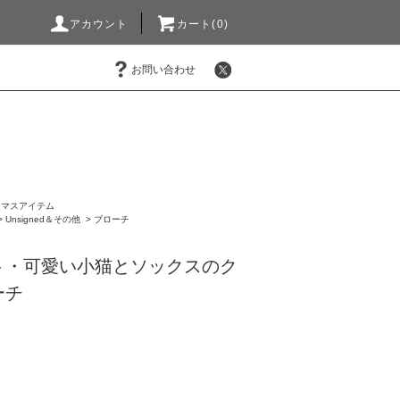
アカウント
カート(0)
お問い合わせ
スマスアイテム
>
Unsigned＆その他
>
ブローチ
ト・可愛い小猫とソックスのク
ーチ