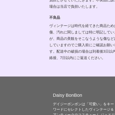
場合は当店で負担いたします。
不良品
ヴィンテージは時代を経てきた商品ため
傷、汚れに関しましては特に明記してい
が、商品の美観をそこなうような傷など
していますのでご購入前にご確認お願い
す。配送中の破損の場合は到着後3日以
絡後、7日以内にご返送ください。
Daisy BonBon
デイジーボンボンは「可愛い」をキー
ワードにセレクトしたヴィンテージ＆
アンティークのコスチューム ジュエ