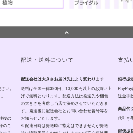
配送・送料について
支払
配送会社は大きさお届け先により変わります
銀行振
ださい。
送料は全国一律390円、10,000円以上のお買い上
PayPa
す。
げで無料となります。配送方法は発送先や梱包
送金手
の大きさを考慮し当店で決めさせていただきま
商品代
す。発送後に配送会社とお問い合わせ番号等を
往復の
お知らせいたします。
代引き
様のご
※配達日時は発送時に指定はできませんが発送
郵便振
当する
後に追跡番号をお知らせしますので不在連絡票