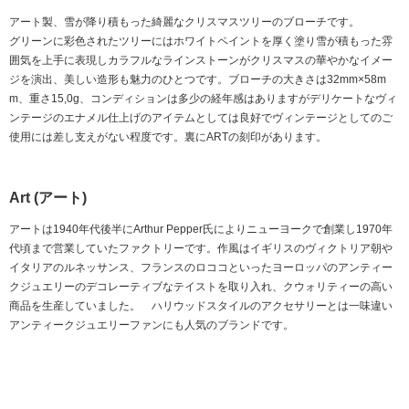
アート製、雪が降り積もった綺麗なクリスマスツリーのブローチです。
グリーンに彩色されたツリーにはホワイトペイントを厚く塗り雪が積もった雰
囲気を上手に表現しカラフルなラインストーンがクリスマスの華やかなイメー
ジを演出、美しい造形も魅力のひとつです。ブローチの大きさは32mm×58m
m、重さ15,0g、コンディションは多少の経年感はありますがデリケートなヴィ
ンテージのエナメル仕上げのアイテムとしては良好でヴィンテージとしてのご
使用には差し支えがない程度です。裏にARTの刻印があります。
Art (アート)
アートは1940年代後半にArthur Pepper氏によりニューヨークで創業し1970年
代頃まで営業していたファクトリーです。作風はイギリスのヴィクトリア朝や
イタリアのルネッサンス、フランスのロココといったヨーロッパのアンティー
クジュエリーのデコレーティブなテイストを取り入れ、クウォリティーの高い
商品を生産していました。 ハリウッドスタイルのアクセサリーとは一味違い
アンティークジュエリーファンにも人気のブランドです。