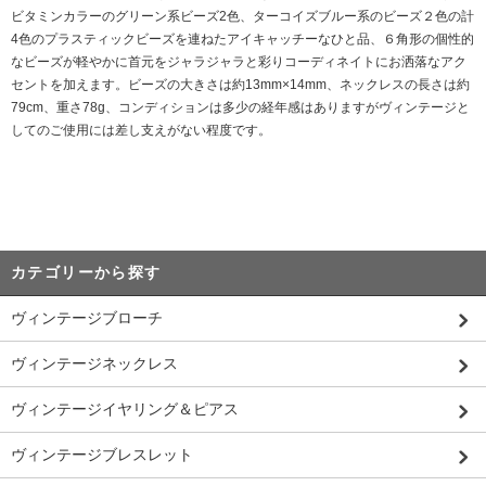
ビタミンカラーのグリーン系ビーズ2色、ターコイズブルー系のビーズ２色の計
4色のプラスティックビーズを連ねたアイキャッチーなひと品、６角形の個性的
なビーズが軽やかに首元をジャラジャラと彩りコーディネイトにお洒落なアク
セントを加えます。ビーズの大きさは約13mm×14mm、ネックレスの長さは約
79cm、重さ78g、コンディションは多少の経年感はありますがヴィンテージと
してのご使用には差し支えがない程度です。
カテゴリーから探す
ヴィンテージブローチ
ヴィンテージネックレス
ヴィンテージイヤリング＆ピアス
ヴィンテージブレスレット