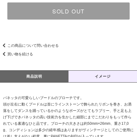
SOLD OUT
この商品について問い合わせる
買い物を続ける
商品説明
イメージ
パネッタの可愛らしいブードルのブローチです。
頭が左右に動くプードルは首にラインストーンで飾られたリボンを巻き、お洒
落をしてダンスを踊っているかのようなポーズがとてもラブリー、手と足も上
げ下げできパネッタの高い技術力を生かした細部にまでこだわりをもって作ら
れている素適なひと品です。ブローチの大きさは約50mm×26mm、重さ17,0
g、コンディションは多少の経年感はありますがヴィンテージとしてのご使用に
は差し支えがない程度、裏にPANETTAの刻印が入っています。