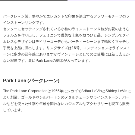
パークレ－ン製、華やかでエレガントな印象を演出するフラワーモチーフのラ
インストーンリングです。
センターにセッティングされている小粒のラインストーン６粒がお花のような
フォルムを作り出し、フェミニンで優美な印象を放つひと品、シンプルでタイ
ムレスなデザインはデイリーコーデからパーティーシーンまで幅広くマッチし
手元を上品に演出します。リングサイズは16号、コンディションはラインスト
ーンに多少の経年感はありますがヴィンテージとしてのご使用には差し支えが
ない程度です。裏にPark Laneの刻印が入っています。
Park Lane (パークレーン)
The Park Lane Corporationは1955年にシカゴでArthur LeVinとShirley LeVinに
より創業、ゴールドやシルバートンのメタルチェーンやラインストーン、パー
ルなどを使った性別や年齢を問わないカジュアルなアクセサリーを現在も販売
しています。